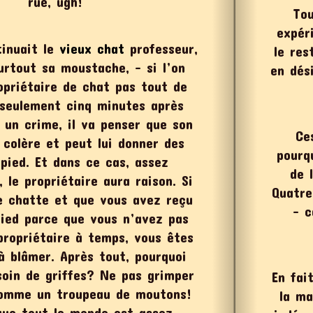
rue, ugh!
Tou
expér
tinuait le
vieux chat
professeur,
le res
urtout sa moustache, – si l’on
en dés
opriétaire de chat pas tout de
 seulement cinq minutes après
 un crime, il va penser que son
Ce
colère et peut lui donner des
pourq
pied. Et dans ce cas, assez
de 
 le propriétaire aura raison. Si
Quatre
e chatte et que vous avez reçu
– c
ied parce que vous n’avez pas
propriétaire à temps, vous êtes
 blâmer. Après tout, pourquoi
oin de griffes? Ne pas grimper
En fai
comme un troupeau de moutons!
la ma
que tout le monde est assez