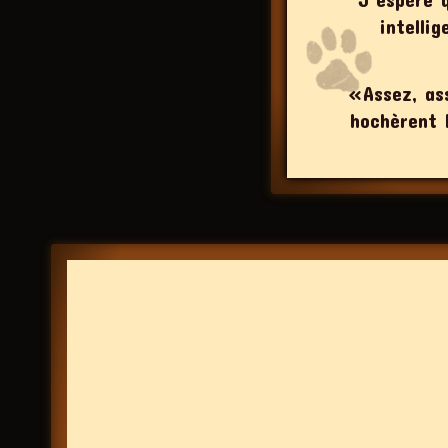
intelli
«Assez, ass
hochèrent l