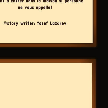
nt d’entrer dans la maison si personne
ne vous appelle!
©story writer: Yosef Lazarev