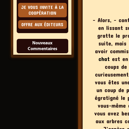
JE VOUS INVITE À LA
COOPÉRATION
– Alors, – con
OFFRE AUX ÉDITEURS
en lissant s
gratte le pr
suite, mais
Nouveaux
Commentaires
avoir commis
chat
est en 
coups de 
curieusement,
vous êtes un
un coup de p
égratigné le 
vous-même à
vous avez bes
aux arbres 
J’espère 