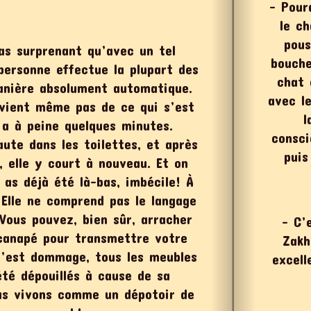
– Pour
le ch
pous
as surprenant qu’avec un tel
bouche
personne effectue la plupart des
chat 
anière absolument automatique.
avec l
uvient même pas de ce qui s’est
l
 a à peine quelques minutes.
consci
saute dans les toilettes, et après
puis
, elle y court à nouveau. Et on
u as déjà été là-bas, imbécile! À
 Elle ne comprend pas le langage
 Vous pouvez, bien sûr, arracher
– C’
canapé pour transmettre votre
Zakh
’est dommage, tous les meubles
excell
été dépouillés à cause de sa
us vivons comme un dépotoir de