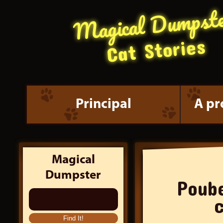
Magical Dumpst
Cat Stories
Principal
A pr
Magical
Dumpster
Poub
c
Search