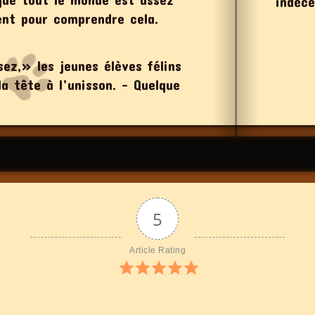
indéce
gent pour comprendre cela.
ez,» les jeunes élèves félins
a tête à l’unisson. – Quelque
5
Article Rating