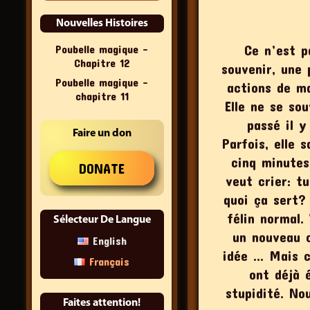
Nouvelles Histoires
Ce n’est p
Poubelle magique –
Chapitre 12
souvenir, une 
Poubelle magique –
actions de m
chapitre 11
Elle ne se so
passé il y
Faire un don
Parfois, elle 
cinq minutes
veut crier: t
quoi ça sert?
félin normal.
Sélecteur De Langue
un nouveau 
English
idée … Mais c
Français
ont déjà 
stupidité. No
Faites attention!