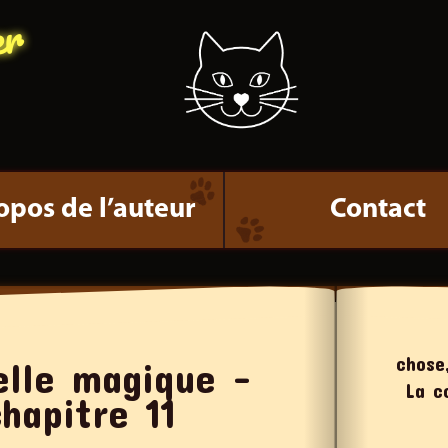
er
opos de l’auteur
Contact
chose
elle magique –
La c
hapitre 11