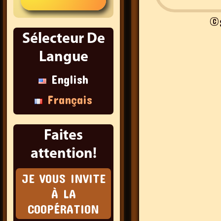
©
Sélecteur De
Langue
English
Français
Faites
attention!
JE VOUS INVITE
À LA
COOPÉRATION