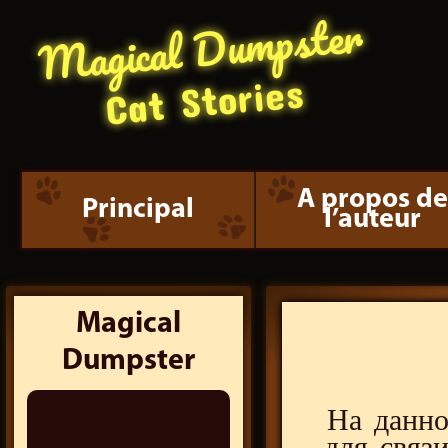
Magical Dumpster
Cat Stories
A propos d
Principal
l’auteur
Magical
Dumpster
На данно
Search
для связ